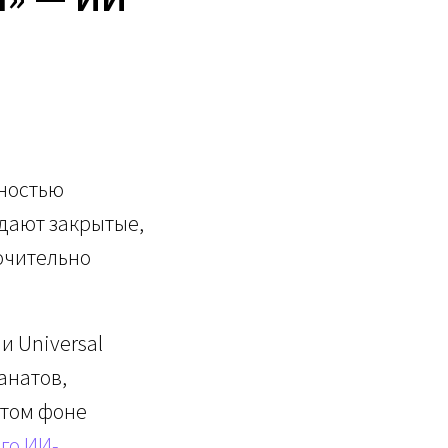
лностью
здают закрытые,
ючительно
 и Universal
анатов,
 этом фоне
го ИИ-