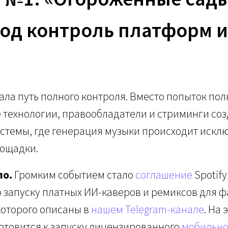
под контроль платформ и
ла путь полного контроля. Вместо попыток по
 технологии, правообладатели и стриминги со
стемы, где генерация музыки происходит искл
лощадки.
ло.
Громким событием стало
соглашение
Spotify
о запуску платных ИИ-каверов и ремиксов для ф
которого описаны в
нашем Telegram-канале
. На
готовится к запуску лицензированного
мобильно