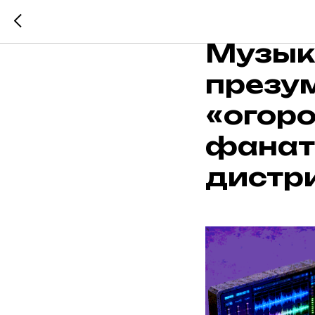
Музыка
презу
«огор
фанат
дистр