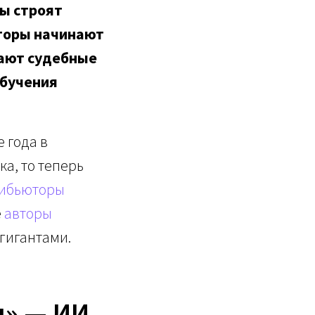
ы строят
торы начинают
дают судебные
обучения
 года в
а, то теперь
ибьюторы
е
авторы
гигантами.
ы» — ИИ