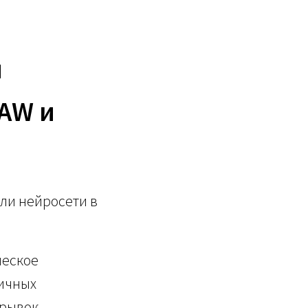
й
AW и
ли нейросети в
ческое
тичных
 рывок