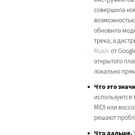
совершила ком
возможностью 
обновила мод
трека, а дист
Music
от Googl
открытого пл
локально прямо
Что это значи
используется 
MIDI или восс
решают пробл
Что дальше.