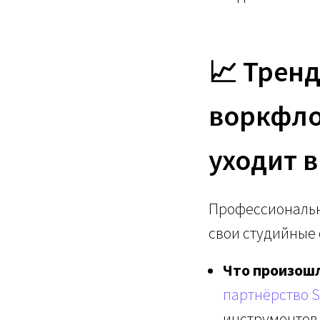
📈 Трен
воркфло
уходит 
Профессиональн
свои студийные 
Что произош
партнёрство S
инструментов 