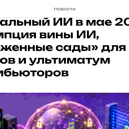
Новости
льный ИИ в мае 20
мпция вины ИИ,
оженные сады» для
ов и ультиматум
ибьюторов