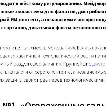
еходит к жёсткому регулированию. Мейджор
льные экосистемы для фанатов, дистрибью
ерый ИИ-контент, а независимые авторы по
-стартапов, доказывая факты незаконного 
апомнится как «месяц межевания». Если в начале
дался хаотичный технологический рост и паник
емный раздел сфер влияния. Крупнейшие
дистр
ть каталоги от серого контента, а независимы
я защиты своих прав перед технологическими 
д №1. «Огороженные сад