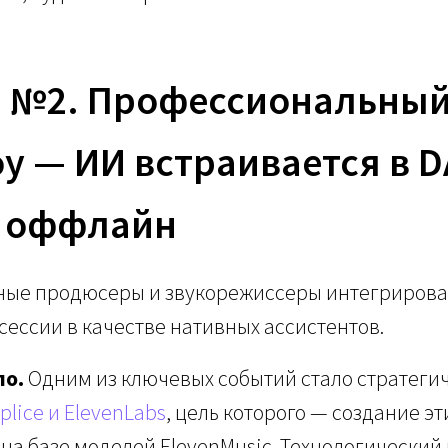
д №2. Профессиональны
у — ИИ встраивается в D
в оффлайн
ые продюсеры и звукорежиссеры интегрирова
сессии в качестве нативных ассистентов.
ло.
Одним из ключевых событий стало стратеги
plice и ElevenLabs
, цель которого — создание э
на базе моделей ElevenMusic. Технологический