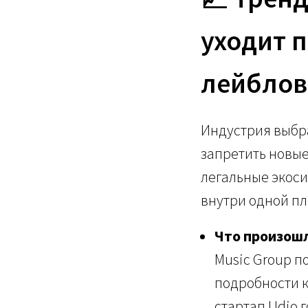
уходит 
лейблов
Индустрия выбра
запретить новые
легальные экоси
внутри одной п
Что произош
Music Group п
подробности 
стартап Udio 