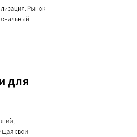
ализация. Рынок
сиональный
и для
опий,
ищая свои