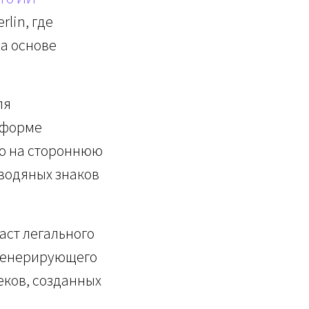
rlin, где
на основе
ля
тформе
его на стороннюю
водяных знаков
аст легального
 генерирующего
еков, созданных