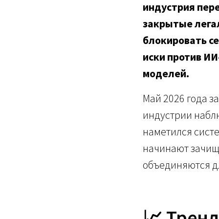
индустрия пер
закрытые лега
блокировать с
иски против ИИ
моделей.
Май 2026 года з
индустрии наблю
наметился сист
начинают зачища
объединяются дл
📈 Трен