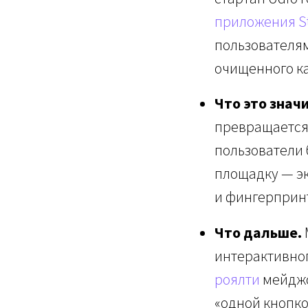
приложения St
пользователям
очищенного ка
Что это значи
превращается 
пользователи 
площадку — э
и фингерпринт
Что дальше.
интерактивно
роялти
мейджо
«одной кнопко