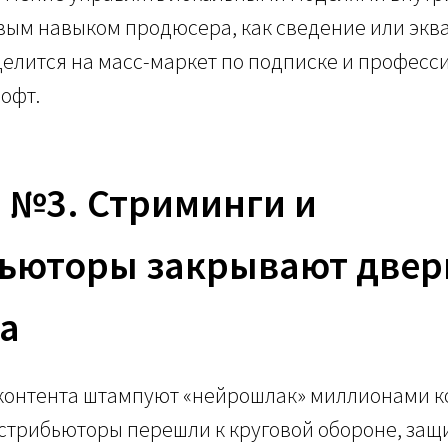
вым навыком продюсера, как сведение или экв
елится на масс-маркет по подписке и профес
офт.
д №3. Стриминги и
ьюторы закрывают двер
а
 контента штампуют «нейрошлак» миллионами к
стрибьюторы перешли к круговой обороне, защ