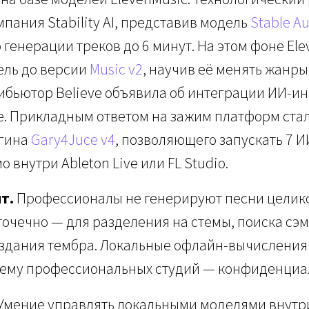
пания Stability AI, представив модель
Stable Au
генерации треков до 6 минут. На этом фоне Ele
ель до версии
Music v2
, научив её менять жанры
рибьютор Believe объявила об интеграции ИИ-и
e. Прикладным ответом на зажим платформ ста
агина
Gary4Juce v4
, позволяющего запускать 7 
 внутри Ableton Live или FL Studio.
т.
Профессионалы не генерируют песни целик
точечно — для разделения на стемы, поиска сэ
оздания тембра. Локальные офлайн-вычисления
ему профессиональных студий — конфиденциал
Умение управлять локальными моделями внутр