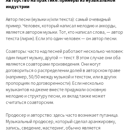
Авторство на практике: примеры из музыкальной
индустрии
Автор песни (музыки и/или текста): самый очевидный
пример. Человек, который написал мелодию и аккорды,
является автором музыки. Тот, кто написал слова, — автор
текста (лирик). Если это один человек — он автор песни.
Соавторы: часто над песней работают несколько человек:
один пишет музыку, другой — текст. В этом случае они оба
являются соавторами произведения. Они могут
договориться о распределении долей в авторском праве
(например, 50/50 между музыкой и текстом, или в других
пропорциях по договоренности). Если несколько
музыкантов на джеме вместе придумали основную
мелодию и структуру песни, их вклад также может
считаться соавторским.
Продюсер и авторство: здесь часто возникает путаница.
Музыкальный продюсер, который сделал аранжировку,
запись, сведение, мастеринг, обычно является