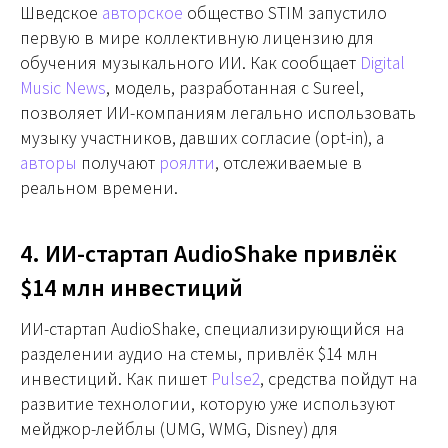
Шведское
авторское
общество STIM запустило
первую в мире коллективную лицензию для
обучения музыкального ИИ. Как сообщает
Digital
Music News
, модель, разработанная с Sureel,
позволяет ИИ-компаниям легально использовать
музыку участников, давших согласие (opt-in), а
авторы
получают
роялти
, отслеживаемые в
реальном времени.
4. ИИ-стартап AudioShake привлёк
$14 млн инвестиций
ИИ-стартап AudioShake, специализирующийся на
разделении аудио на стемы, привлёк $14 млн
инвестиций. Как пишет
Pulse2
, средства пойдут на
развитие технологии, которую уже используют
мейджор-лейблы (UMG, WMG, Disney) для