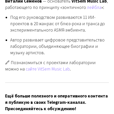
Виталий Семёнов
— основатель
VitSem Music Lab
,
работающего по принципу «зонтичного
лейбла
»:
Под его руководством развиваются 11 ИИ-
проектов в 20 жанрах: от блюз-рока и транса до
экспериментального ASMR-эмбиента.
Автор развивает цифровое представительство
лаборатории, объединяющее биографии и
музыку артистов.
🔗 Познакомиться с проектами лаборатории
можно на
сайте VitSem Music Lab
.
Ещё больше полезного и оперативного контента
я публикую в своих Telegram-каналах.
Присоединяйтесь к обсуждению!