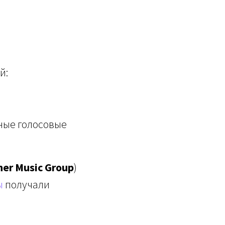
й:
ные голосовые
er Music Group
)
ы
получали