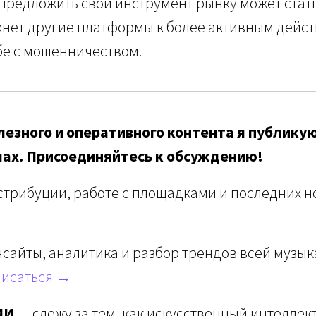
предложить свой инструмент рынку может стат
кнёт другие платформы к более активным дейст
бе с мошенничеством.
езного и оперативного контента я публикую
лах. Присоединяйтесь к обсуждению!
стрибуции, работе с площадками и последних но
сайты, аналитика и разбор трендов всей музы
исаться →
ИИ
— слежу за тем, как искусственный интеллек