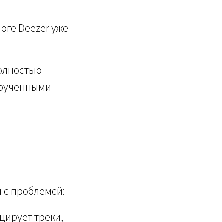
оге Deezer уже
олностью
крученными
 с проблемой:
цирует треки,