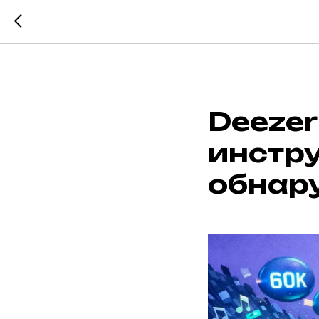
Deezer
инстр
обнар