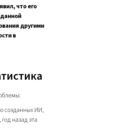
вил, что его
зданной
ования другими
ости в
атистика
облемы:
ю созданных ИИ,
 год назад эта