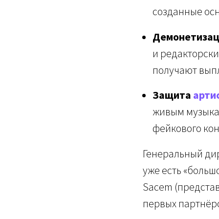
созданные осн
Демонетизац
и редакторски
получают выпл
Защита
арти
живым музыка
фейкового кон
Генеральный дир
уже есть «больш
Sacem (представ
первых партнёр