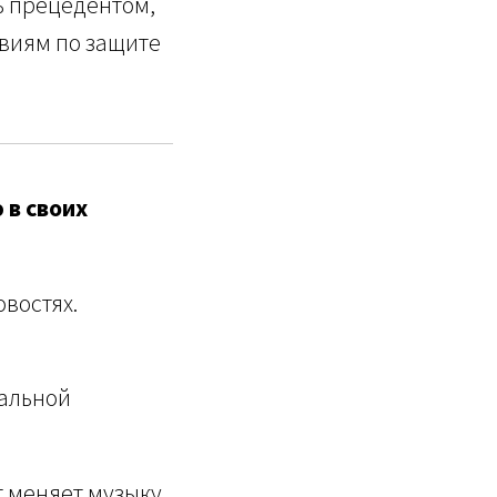
ь прецедентом,
виям по защите
 в своих
востях.
кальной
т меняет музыку