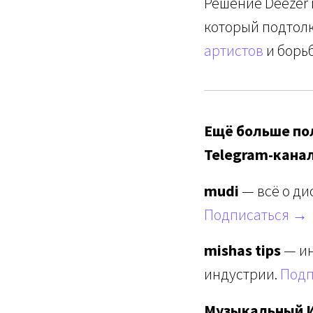
Решение Deezer 
который подтол
артистов
и борь
Ещё больше пол
Telegram-кана
mudi
— всё о ди
Подписаться →
mishas tips
— ин
индустрии.
Подп
Музыкальный 