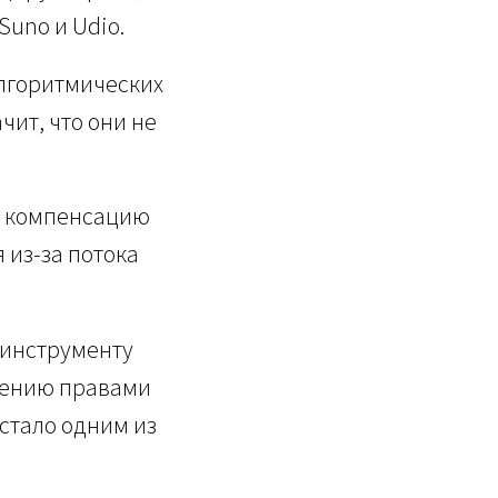
uno и Udio.
лгоритмических
ачит, что они не
ю компенсацию
 из-за потока
к инструменту
влению правами
 стало одним из