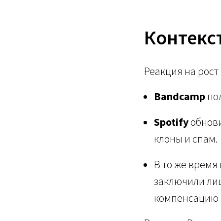
Контекс
Реакция на рост
Bandcamp
пол
Spotify
обнови
клоны и спам.
В то же время
заключили лиц
компенсацию з