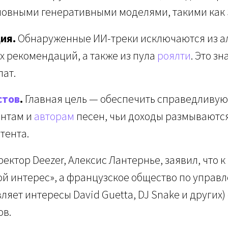
овными генеративными моделями, такими как S
ия.
Обнаруженные ИИ-треки исключаются из а
х рекомендаций, а также из пула
роялти
. Это зн
ат.
стов
.
Главная цель — обеспечить справедливу
нтам и
авторам
песен, чьи доходы размываются
тента.
ектор Deezer, Алексис Лантернье, заявил, что 
ой интерес», а французское общество по упра
ляет интересы David Guetta, DJ Snake и других)
ов.