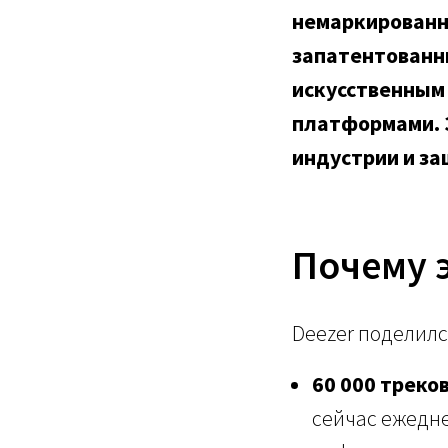
немаркированны
запатентованн
искусственным
платформами. 
индустрии и з
Почему 
Deezer поделил
60 000 треков
сейчас ежедне