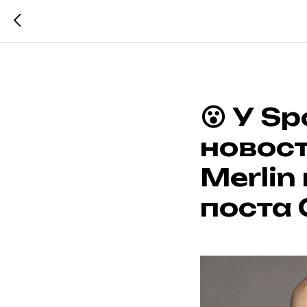
😮 У S
новост
Merlin
поста