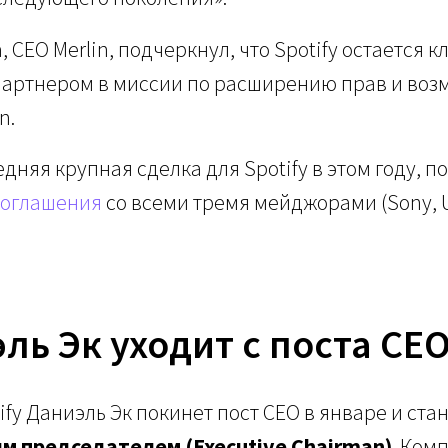
 CEO Merlin, подчеркнул, что Spotify остается 
артнером в миссии по расширению прав и воз
n.
едняя крупная сделка для Spotify в этом году, по
соглашения
со всеми тремя мейджорами (Sony, U
ль Эк уходит с поста CEO
ify Даниэль Эк покинет пост CEO в январе и ста
м председателем (Executive Chairman)
. Ком