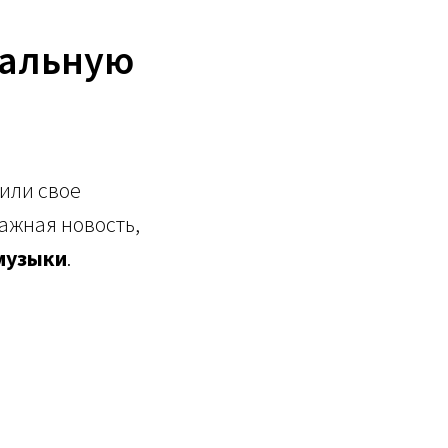
обальную
вили свое
ажная новость,
музыки
.