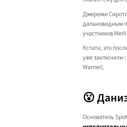
Джереми Сирота,
дальновидным п
участников Merli
Кстати, это посл
уже заключили
Warner).
😮 Даниэ
Основатель Spot
исполнительны