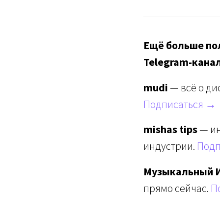
Ещё больше пол
Telegram-кана
mudi
— всё о ди
Подписаться →
mishas tips
— ин
индустрии.
Подп
Музыкальный 
прямо сейчас.
П