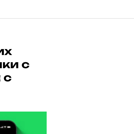
их
ки с
 с