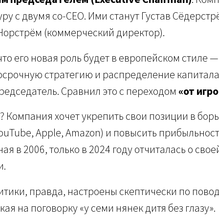
уру с двумя со-CEO. Ими станут Густав Сёдерстр
 Норстрём (коммерческий директор).
что его новая роль будет в европейском стиле 
осрочную стратегию и распределение капитала
редседатель. Сравнил это с переходом
«от игр
? Компания хочет укрепить свои позиции в борь
ouTube, Apple, Amazon) и повысить прибыльност
ная в 2006, только в 2024 году отчиталась о сво
и.
тики, правда, настроены скептически по повод
ая на поговорку «у семи нянек дитя без глазу».