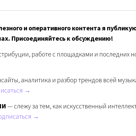
езного и оперативного контента я публикую
лах. Присоединяйтесь к обсуждению!
стрибуции, работе с площадками и последних но
сайты, аналитика и разбор трендов всей музы
исаться →
ИИ
— слежу за тем, как искусственный интеллек
одписаться →