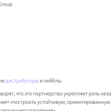
Group
гие
дистрибуторы
и лейблы.
ворят, что это партнерство укрепляет роль не
может «построить устойчивую, ориентированную
следующего поколения».