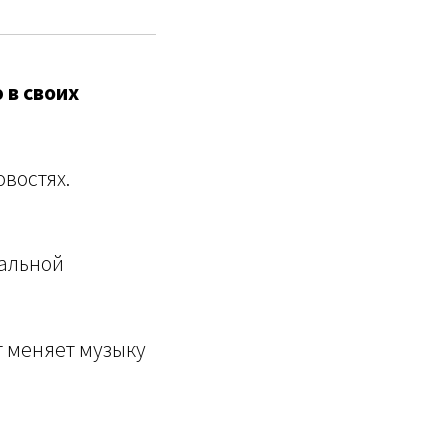
 в своих
востях.
кальной
т меняет музыку