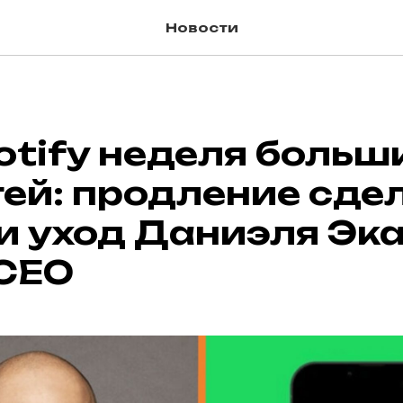
Новости
potify неделя больш
ей: продление сдел
 и уход Даниэля Эка
 CEO