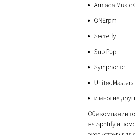
Armada Music 
ONErpm
Secretly
Sub Pop
Symphonic
UnitedMasters
и многие дру
Обе компании го
на Spotify и по
экосистему для 