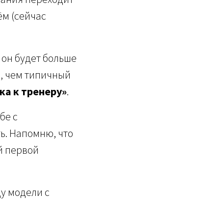
ём (сейчас
— он будет больше
, чем типичный
ока к тренеру»
.
бе с
ь. Напомню, что
ей первой
у модели с