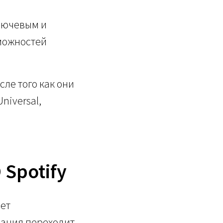
ключевым и
можностей
сле того как они
niversal,
 Spotify
нет
пания переходит