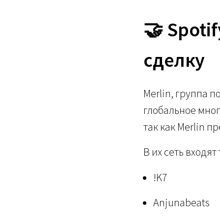
🤝 Spoti
сделку
Merlin, группа 
глобальное мног
так как Merlin п
В их сеть входят
!K7
Anjunabeats