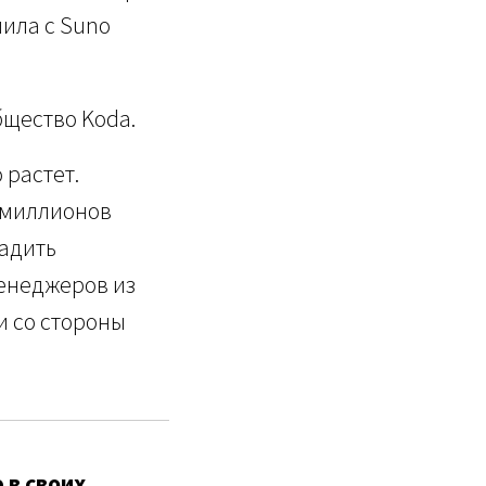
чила с Suno
бщество Koda.
 растет.
 миллионов
ладить
менеджеров из
ки со стороны
 в своих