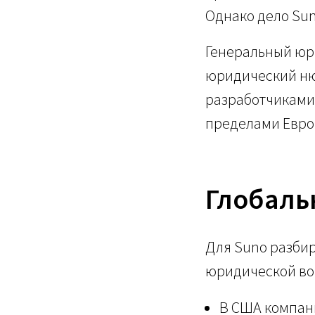
Однако дело Sun
Генеральный юр
юридический ню
разработчиками 
пределами Европ
Глобаль
Для Suno разби
юридической во
В США компани