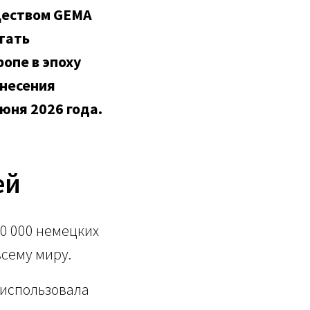
еством GEMA
тать
опе в эпоху
ынесения
юня 2026 года.
ей
00 000 немецких
всему миру.
 использовала