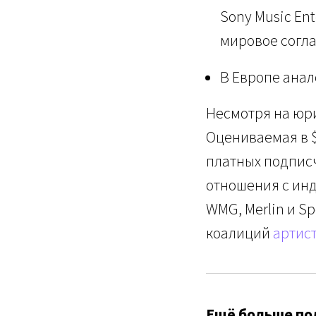
Sony Music En
мировое согла
В Европе анал
Несмотря на юри
Оцениваемая в $
платных подписч
отношения с ин
WMG, Merlin и Sp
коалиций
артис
Ещё больше пол