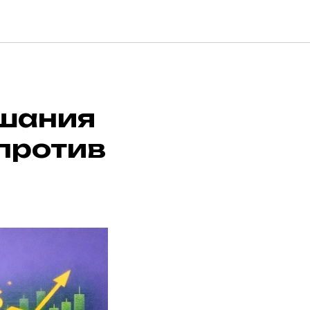
ушания
против