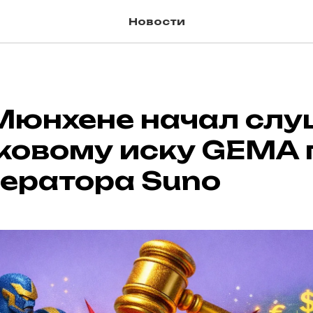
Новости
 Мюнхене начал сл
аковому иску GEMA 
нератора Suno