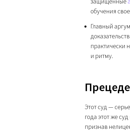
защищенные
обучения сво
Главный аргум
доказательств
практически 
и ритму.
Прецеде
Этот суд — серь
года этот же су
признав нелицен