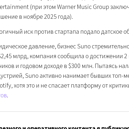
tertainment (при этом Warner Music Group заклю
шение в ноябре 2025 года).
огичный иск против стартапа подало датское о
дическое давление, бизнес Suno стремительно
2,45 млрд, компания сообщила о достижении 2
иков и годовом доходе в $300 млн. Пытаясь на
дустрией, Suno активно нанимает бывших топ-
otify, хотя это и не спасает платформу от крити
тов
.
езного и оперативного контента я публикую