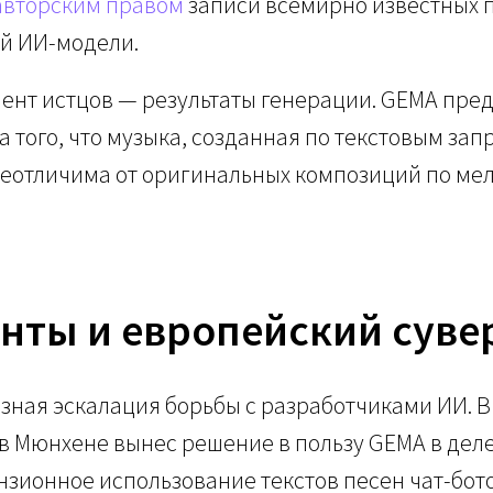
авторским правом
записи всемирно известных 
ей ИИ-модели.
ент истцов — результаты генерации. GEMA пре
а того, что музыка, созданная по текстовым зап
неотличима от оригинальных композиций по ме
нты и европейский суве
езная эскалация борьбы с разработчиками ИИ. В
д в Мюнхене вынес решение в пользу GEMA в дел
зионное использование текстов песен чат-бото