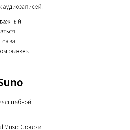
х аудиозаписей.
 важный
аться
тся за
ом рынке».
Suno
 масштабной
 Music Group и