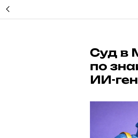
Суд в
по зн
ИИ-ге