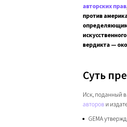
авторских прав
против америка
определяющим 
искусственного
вердикта — око
Суть пр
Иск, поданный в
авторов
и издат
GEMA утвержда