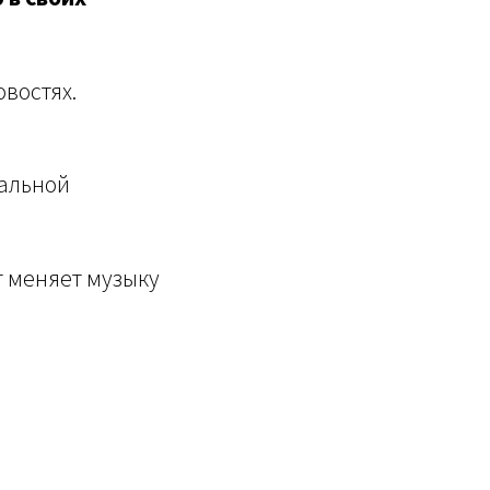
востях.
кальной
т меняет музыку