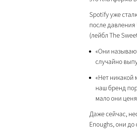
Spotify уже стал
после давления U
(лейбл The Sweet
«Они называют
случайно выпу
«Нет никакой 
наш бренд порт
мало они ценя
Даже сейчас, не
Enoughs, они до 