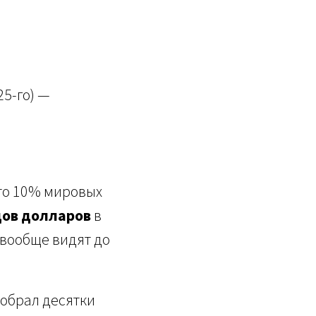
25-го) —
что 10% мировых
дов долларов
в
 вообще видят до
собрал десятки