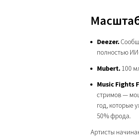
Масшта
Deezer.
Сообщи
полностью ИИ
Mubert.
100 м
Music Fights 
стримов — мош
год, которые 
50% фрода.
Артисты начинаю