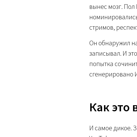
вынес мозг. Пол
номинировались 
стримов, респект
Он обнаружил на
записывал. И это
попытка сочинит
сгенерировано 
Как это
И самое дикое. 