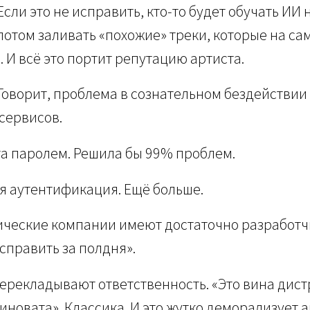
сли это не исправить, кто-то будет обучать ИИ
потом заливать «похожие» треки, которые на са
 И всё это портит репутацию артиста.
 Говорит, проблема в сознательном бездействи
сервисов.
а паролем. Решила бы 99% проблем.
я аутентификация. Ещё больше.
ические компании имеют достаточно разработч
исправить за полдня».
перекладывают ответственность. «Это вина дистр
иновата». Классика. И это жутко деморализует а