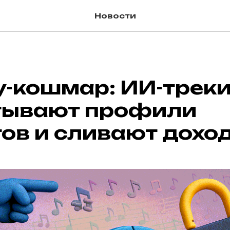
Новости
y-кошмар: ИИ-трек
тывают профили
ов и сливают дохо