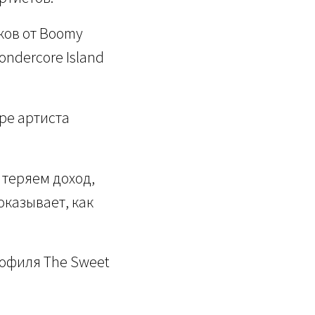
еков от Boomy
ondercore Island
ре артиста
 теряем доход,
показывает, как
рофиля The Sweet