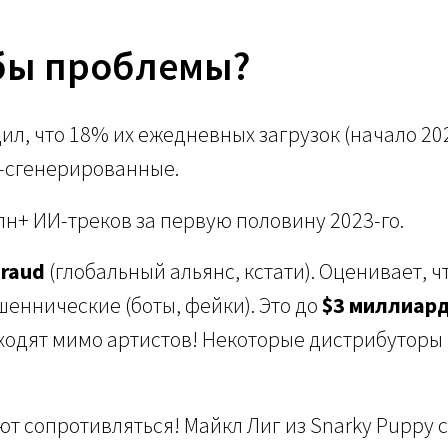
бы проблемы?
л, что 18% их ежедневных загрузок (начало 20
-сгенерированные.
лн+ ИИ-треков за первую половину 2023-го.
Fraud
(глобальный альянс, кстати). Оценивает, 
еннические (боты, фейки). Это до
$3 миллиар
уходят мимо артистов! Некоторые дистрибуторы
т сопротивляться! Майкл Лиг из Snarky Puppy 