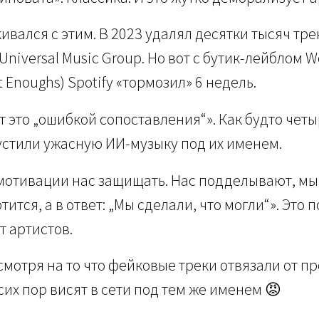
кивался с этим. В 2023 удалял десятки тысяч тр
niversal Music Group. Но вот с бутик-лейблом W
 Enoughs) Spotify «тормозил» 6 недель.
 это „ошибкой сопоставления“». Как будто четы
стили ужасную ИИ-музыку под их именем.
мотивации нас защищать. Нас подделывают, мы
ится, а в ответ: „Мы сделали, что могли“». Это 
т артистов.
смотря на то что фейковые треки отвязали от п
сих пор висят в сети под тем же именем 😡