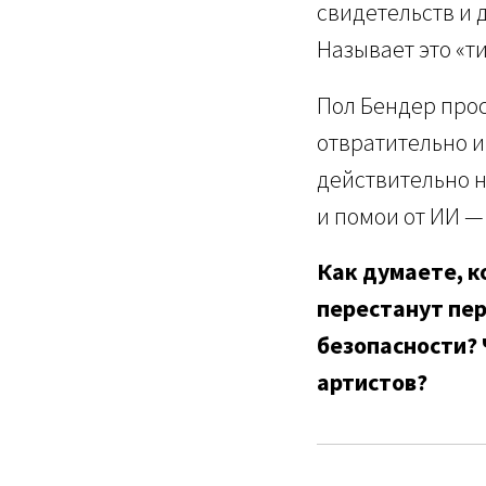
свидетельств и 
Называет это «т
Пол Бендер прос
отвратительно и
действительно н
и помои от ИИ — 
Как думаете, к
перестанут пе
безопасности? 
артистов?