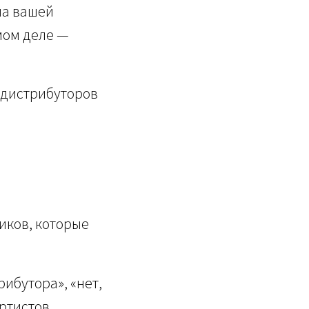
 на вашей
мом деле —
и дистрибуторов
иков, которые
ибутора», «нет,
ртистов.