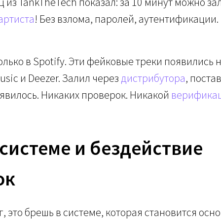
ц из TankTheTech показал: за 10 минут можно за
артиста
! Без взлома, паролей, аутентификации.
лько в Spotify. Эти фейковые треки появились на
usic и Deezer. Залил через
дистрибутора
, поста
оявилось. Никаких проверок. Никакой
верифика
 системе и бездействие
ок
г, это брешь в системе, которая становится осн