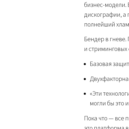
бизнес-модели. Е
дискографии, а 
полнейший хлам.
Бендер в гневе.
и стриминговых 
Базовая защит
Двухфакторна
«Эти технолог
могли бы это 
Пока что — все 
это платформа в