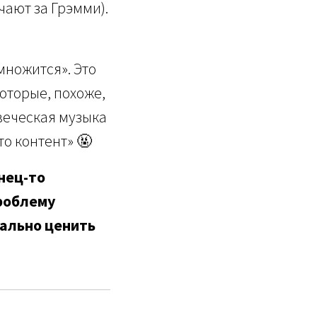
чают за Грэмми).
множится». Это
которые, похоже,
веческая музыка
то контент» 🤬
нец-то
роблему
еально ценить