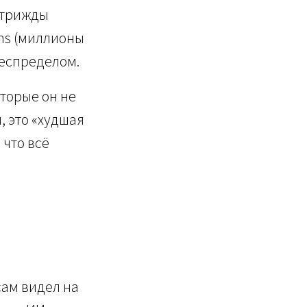
 (трижды
ghs (миллионы
 беспределом.
оторые он не
, это «худшая
 что всё
сам видел на