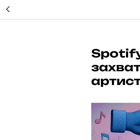
Spotif
захва
артист