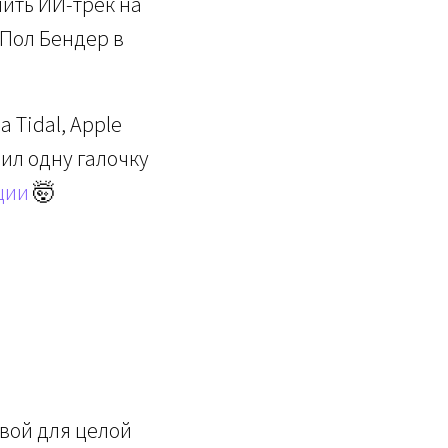
лить ИИ-трек на
 Пол Бендер в
 Tidal, Apple
вил одну галочку
ции
🤯
овой для целой