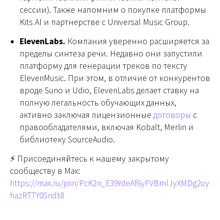
сессии). Также напомним о покупке платформы
Kits AI и партнерстве с Universal Music Group.
ElevenLabs.
Компания уверенно расширяется за
пределы синтеза речи. Недавно они запустили
платформу для генерации треков по тексту
ElevenMusic. При этом, в отличие от конкурентов
вроде Suno и Udio, ElevenLabs делает ставку на
полную легальность обучающих данных,
активно заключая лицензионные
договоры
с
правообладателями, включая Kobalt, Merlin и
библиотеку SourceAudio.
⚡️ Присоединяйтесь к нашему закрытому
сообществу в Max:
https://max.ru/join/PcK2n_E39YdeAf6yFVBmlJyXMDg2uy
hazRTTY0Sndt8