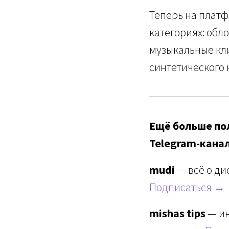
Теперь на плат
категориях: обл
музыкальные кл
синтетического 
Ещё больше пол
Telegram-кана
mudi
— всё о ди
Подписаться →
mishas tips
— ин