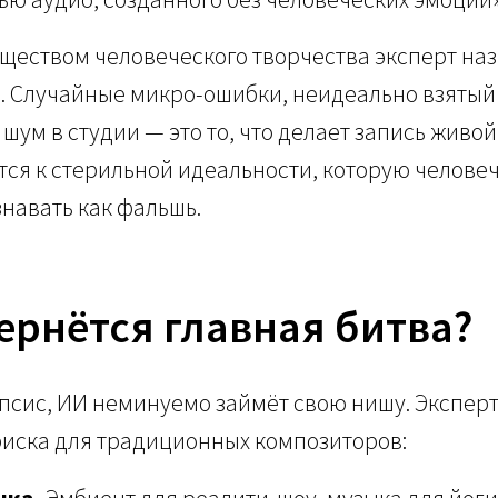
ществом человеческого творчества эксперт на
. Случайные микро-ошибки, неидеально взятый
шум в студии — это то, что делает запись живой
ся к стерильной идеальности, которую человеч
навать как фальшь.
ернётся главная битва?
псис, ИИ неминуемо займёт свою нишу. Экспер
риска для традиционных композиторов:
ыка.
Эмбиент для реалити-шоу, музыка для йоги