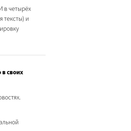
И в четырёх
 тексты) и
кировку
 в своих
востях.
кальной