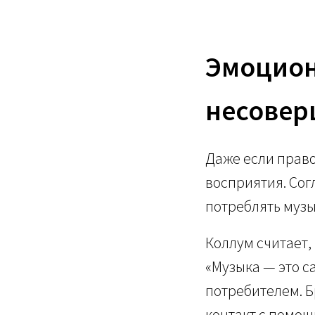
Эмоцион
несовер
Даже если право
восприятия. Сог
потреблять музы
Коллум считает,
«Музыка — это с
потребителем. 
контакт с помощ