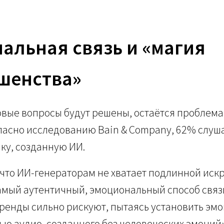
альная связь и «магия
шенства»
вые вопросы будут решены, остаётся проблема
ласно исследованию Bain & Company, 62% слуша
ку, созданную ИИ.
 что ИИ-генераторам не хватает подлинной иск
амый аутентичный, эмоциональный способ связ
Бренды сильно рискуют, пытаясь установить э
ью аудио, созданного без человеческих эмоций»