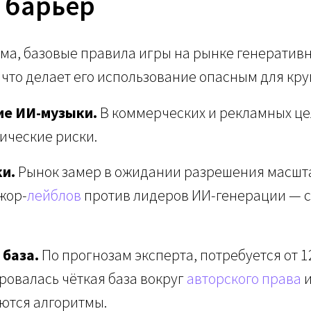
 барьер
ма, базовые правила игры на рынке генератив
 что делает его использование опасным для кр
ие ИИ-музыки.
В коммерческих и рекламных це
ические риски.
и.
Рынок замер в ожидании разрешения масшт
жор-
лейблов
против лидеров ИИ-генерации — 
база.
По прогнозам эксперта, потребуется от 1
овалась чёткая база вокруг
авторского права
и
ются алгоритмы.