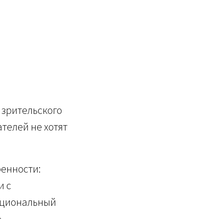
 зрительского
телей не хотят
ренности:
и с
моциональный
.