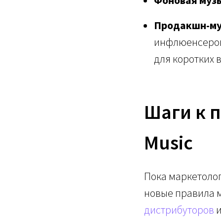
Продакшн-му
инфлюенсеров
для коротких 
Шаги к 
Music
Пока маркетоло
новые правила 
дистрибуторов
и