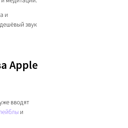
а и
 дешёвый звук
а Apple
уже вводят
лейблы
и