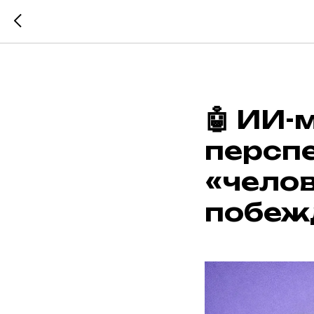
🤖 ИИ-
персп
«челов
побеж