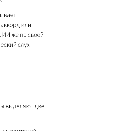
зывает
 аккорд или
. ИИ же по своей
еский слух
ты выделяют две
 и медитаций.