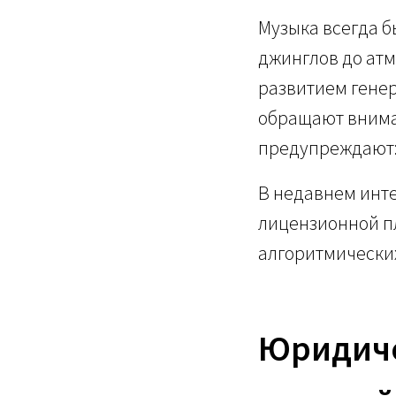
Музыка всегда 
джинглов до атм
развитием генер
обращают внима
предупреждают:
В недавнем инт
лицензионной п
алгоритмических
Юридиче