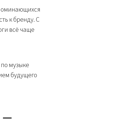
апоминающихся
ь к бренду. С
оги всё чаще
 по музыке
ием будущего
 —