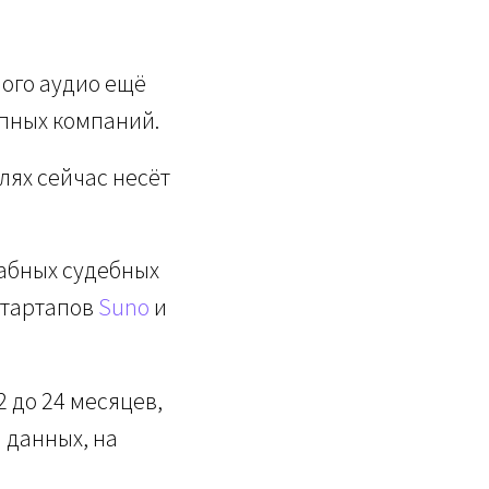
ного аудио ещё
упных компаний.
лях сейчас несёт
абных судебных
стартапов
Suno
и
2 до 24 месяцев,
 данных, на