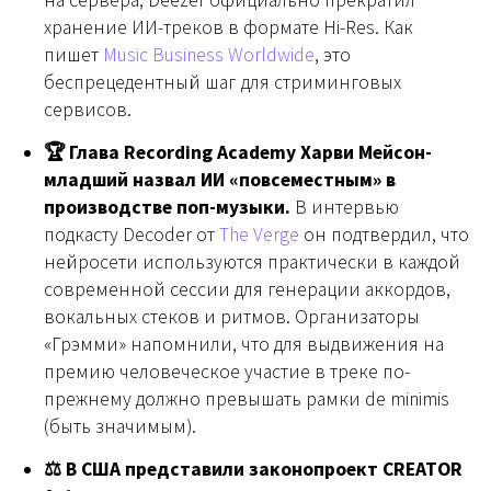
на сервера, Deezer официально прекратил
хранение ИИ-треков в формате Hi-Res. Как
пишет
Music Business Worldwide
, это
беспрецедентный шаг для стриминговых
сервисов.
🏆 Глава Recording Academy Харви Мейсон-
младший назвал ИИ «повсеместным» в
производстве поп-музыки.
В интервью
подкасту Decoder от
The Verge
он подтвердил, что
нейросети используются практически в каждой
современной сессии для генерации аккордов,
вокальных стеков и ритмов. Организаторы
«Грэмми» напомнили, что для выдвижения на
премию человеческое участие в треке по-
прежнему должно превышать рамки de minimis
(быть значимым).
⚖️ В США представили законопроект CREATOR