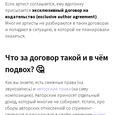
Если артист соглашается, ему вдогонку
присылается
эксклюзивный договор на
издательство (exclusive author agreement)
.
Многие артисты не разбираются в таких договорах
и попадают в ситуацию, в которой не планировали
оказаться.
Что за договор такой и в чём
подвох? 🤔
Как вы знаете, есть смежные права (на
звукозапись) и
авторские права
(на саму
композицию). Авторские приносят отдельный
доход, который многие не собирают. Кстати, про
сборы авторских отчислений со стриминг-
сервисов я рассказывал в своём недавнем
видео
.