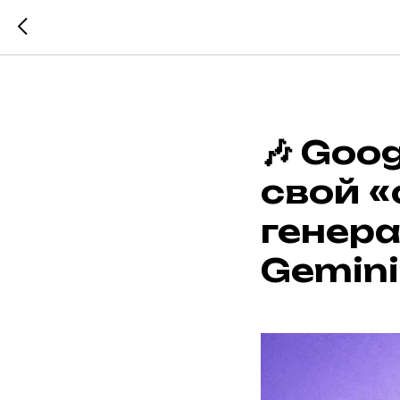
🎶 Goo
свой 
генера
Gemini