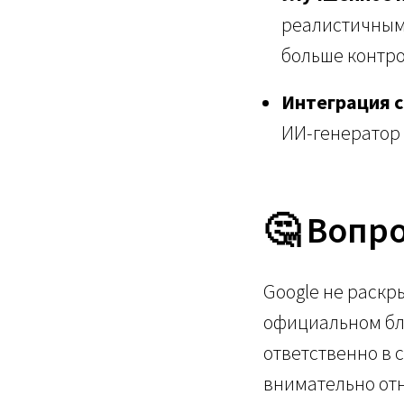
реалистичными
больше контро
Интеграция с
ИИ-генератор 
🤔 Вопр
Google не раскры
официальном бло
ответственно в 
внимательно от