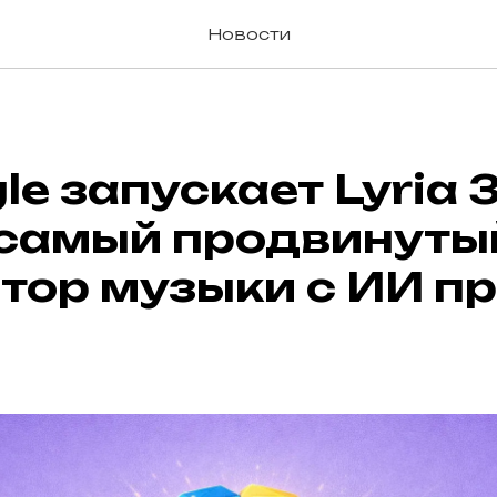
Новости
gle запускает Lyria 
«самый продвинуты
тор музыки с ИИ п