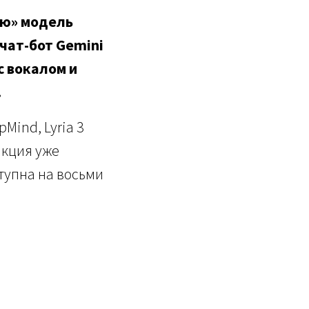
ую» модель
 чат-бот Gemini
с вокалом и
.
ind, Lyria 3
нкция уже
тупна на восьми