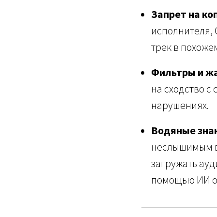
Запрет на ко
исполнителя, 
трек в похожем
Фильтры и ж
на сходство с
нарушениях.
Водяные знак
неслышимым во
загружать ауд
помощью ИИ от