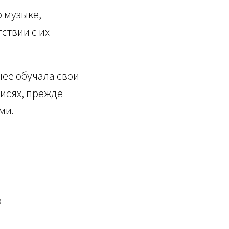
о музыке,
ствии с их
нее обучала свои
исях, прежде
ми.
о