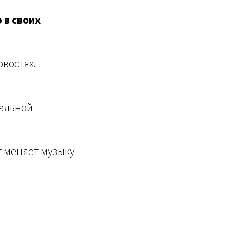
 в своих
востях.
кальной
т меняет музыку