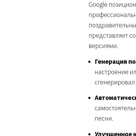
Google позицион
профессиональн
поздравительных
представляет с
версиями.
Генерация по
настроение ил
сгенерировал
Автоматичес
самостоятельн
песни.
Улучшенное к