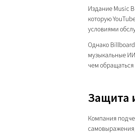
Издание Music B
которую YouTube
условиями обсл
Однако Billboard
музыкальные И
чем обращаться
Защита 
Компания подчер
самовыражения,