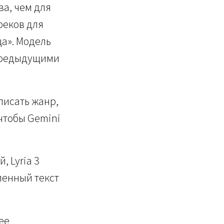
ва, чем для
реков для
а». Модель
 предыдущими
писать жанр,
 чтобы Gemini
, Lyria 3
ленный текст
ее