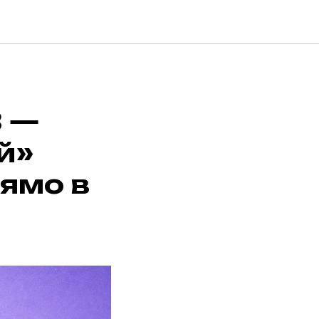
3 —
й»
рямо в