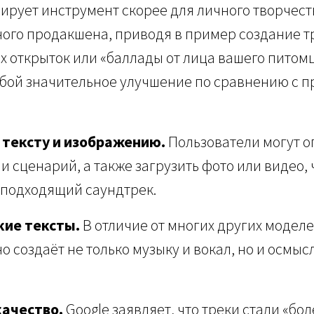
ирует инструмент скорее для личного творчест
ого продакшена, приводя в пример создание т
 открыток или «баллады от лица вашего питомц
обой значительное улучшение по сравнению с
 тексту и изображению.
Пользователи могут о
и сценарий, а также загрузить фото или видео,
 подходящий саундтрек.
кие тексты.
В отличие от многих других моделей
о создаёт не только музыку и вокал, но и осмыс
ачество.
Google заявляет, что треки стали «бол