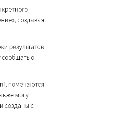
нкретного
ение», создавая
ки результатов
 сообщать о
ni, помечаются
акже могут
и созданы с