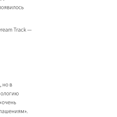
появилось
Dream Track —
 но в
нологию
 «очень
лашениям».