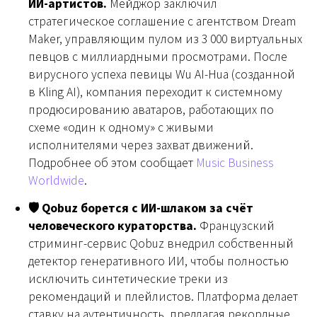
ИИ-артистов.
Мейджор заключил
стратегическое соглашение с агентством Dream
Maker, управляющим пулом из 3 000 виртуальных
певцов с миллиардными просмотрами. После
вирусного успеха певицы Wu AI-Hua (созданной
в Kling AI), компания переходит к системному
продюсированию аватаров, работающих по
схеме «один к одному» с живыми
исполнителями через захват движений.
Подробнее об этом сообщает
Music Business
Worldwide
.
🛡 Qobuz борется с ИИ-шлаком за счёт
человеческого кураторства.
Французский
стриминг-сервис Qobuz внедрил собственный
детектор генеративного ИИ, чтобы полностью
исключить синтетические треки из
рекомендаций и плейлистов. Платформа делает
ставку на аутентичность, предлагая рекордные