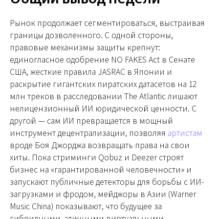
Рынок продолжает сегментироваться, выстраивая
границы дозволенного. С одной стороны,
правовые механизмы защиты крепнут:
единогласное одобрение NO FAKES Act в Сенате
США, жесткие правила JASRAC в Японии и
раскрытие гигантских пиратских датасетов на 12
млн треков в расследовании The Atlantic лишают
нелицензионный ИИ юридической ценности. С
другой — сам ИИ превращается в мощный
инструмент децентрализации, позволяя
артистам
вроде Боя Джорджа возвращать права на свои
хиты. Пока стриминги Qobuz и Deezer строят
бизнес на «гарантированной человечности» и
запускают публичные детекторы для борьбы с ИИ-
загрузками и фродом, мейджоры в Азии (Warner
Music China) показывают, что будущее за
гибридными, этичными виртуальными