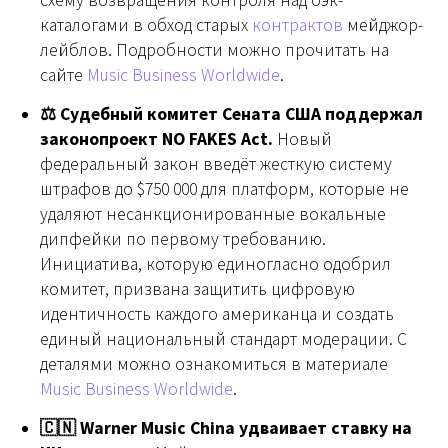
схему возвращения контроля над бэк-
каталогами в обход старых
контрактов
мейджор-
лейблов. Подробности можно прочитать на
сайте
Music Business Worldwide
.
⚖️ Судебный комитет Сената США поддержал
законопроект NO FAKES Act.
Новый
федеральный закон введёт жесткую систему
штрафов до $750 000 для платформ, которые не
удаляют несанкционированные вокальные
дипфейки по первому требованию.
Инициатива, которую единогласно одобрил
комитет, призвана защитить цифровую
идентичность каждого американца и создать
единый национальный стандарт модерации. С
деталями можно ознакомиться в материале
Music Business Worldwide
.
🇨🇳 Warner Music China удваивает ставку на