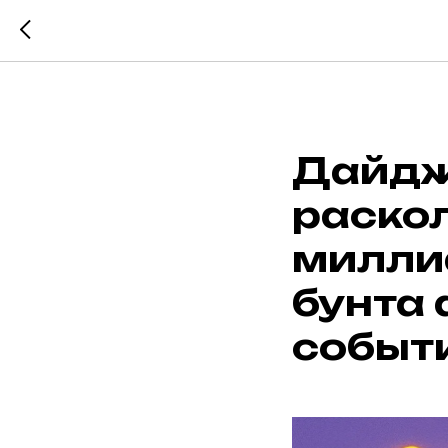
Дайдж
раскол
милли
бунта 
событи