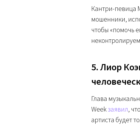
Кантри-певица 
мошенники, испо
чтобы «помочь е
неконтролируем
5. Лиор Коэ
человеческ
Глава музыкальн
Week
заявил
, ч
артиста будет т