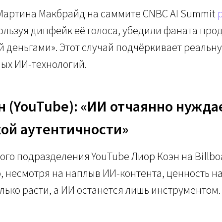
Мартина Макбрайд на саммите CNBC AI Summit
льзуя дипфейк её голоса, убедили фаната прод
й деньгами». Этот случай подчёркивает реальн
ых ИИ-технологий.
н (YouTube): «ИИ отчаянно нужда
ой аутентичности»
ого подразделения YouTube Лиор Коэн на Billboa
то, несмотря на наплыв ИИ-контента, ценность н
олько расти, а ИИ останется лишь инструментом.