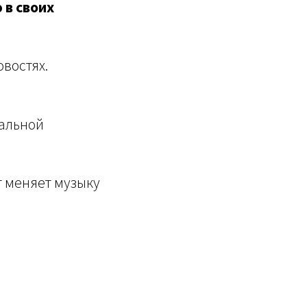
 в своих
востях.
кальной
т меняет музыку