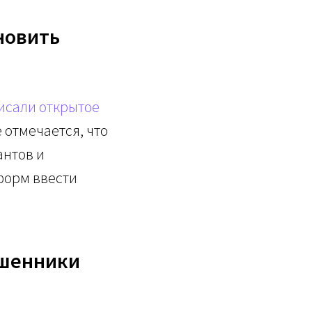
новить
исали открытое
 отмечается, что
антов и
форм ввести
ошенники