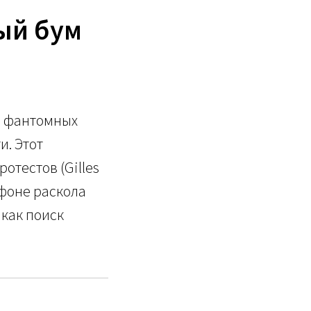
ый бум
и фантомных
и. Этот
тестов (Gilles
 фоне раскола
 как поиск