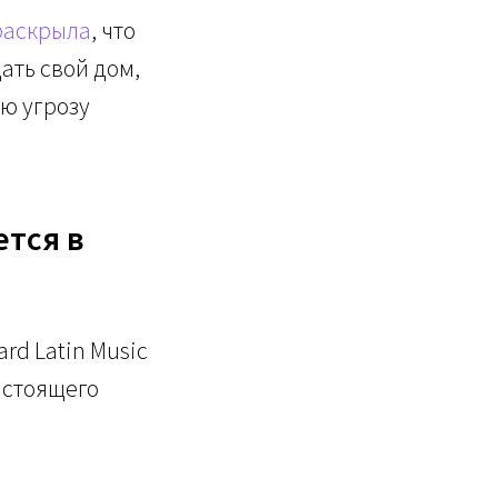
раскрыла
, что
ать свой дом,
ую угрозу
ется в
rd Latin Music
астоящего