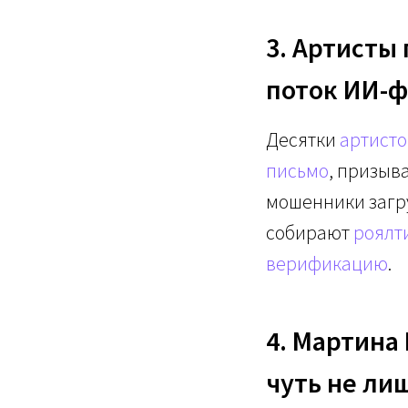
3. Артисты
поток ИИ-
Десятки
артисто
письмо
, призыв
мошенники загр
собирают
роялт
верификацию
.
4. Мартина
чуть не ли