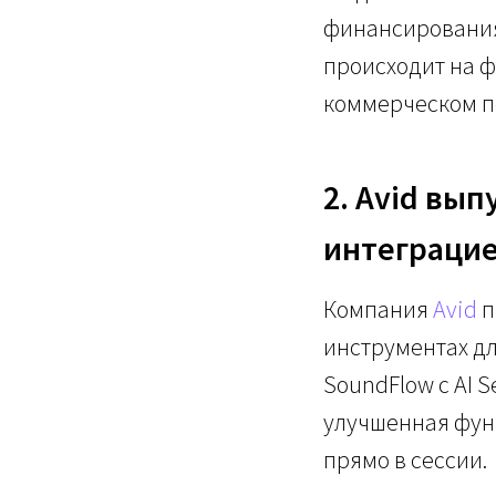
финансирования,
происходит на ф
коммерческом п
2. Avid вып
интеграци
Компания
Avid
п
инструментах д
SoundFlow с AI S
улучшенная функ
прямо в сессии.