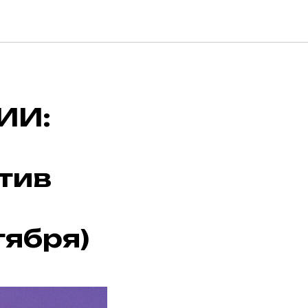
ИИ:
тив
тября)