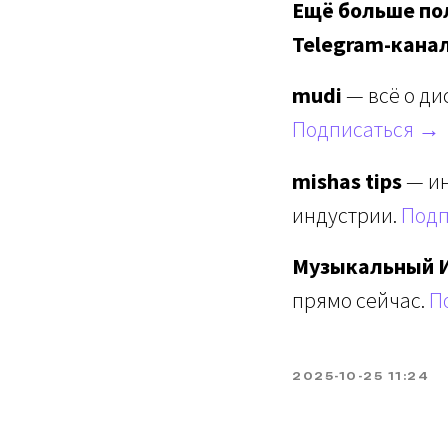
Ещё больше пол
Telegram-кана
mudi
— всё о ди
Подписаться →
mishas tips
— ин
индустрии.
Подп
Музыкальный 
прямо сейчас.
П
2025-10-25 11:24