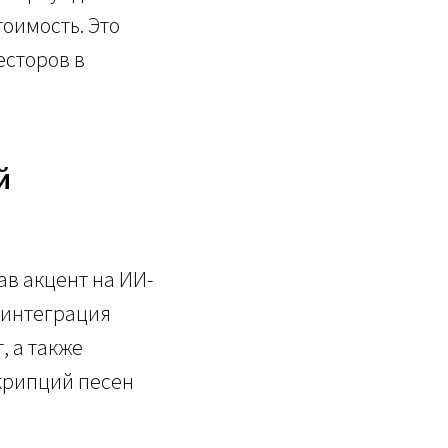
оимость. Это
есторов в
й
ав акцент на ИИ-
 интеграция
, а также
крипций песен