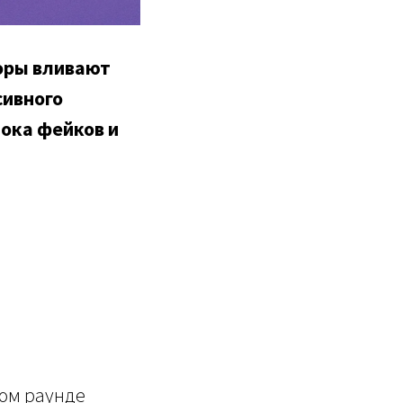
торы вливают
сивного
тока фейков и
вом раунде