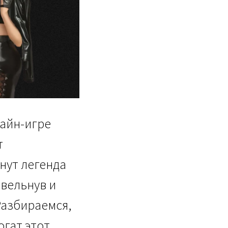
лайн-игре
т
нут легенда
евельнув и
Разбираемся,
огат этот