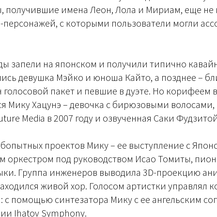
, получившие имена Леон, Лола и Мириам, еще не
е-персонажей, с которыми пользователи могли ас
ды запели на японском и получили типично кава
лись девушка Мэйко и юноша Кайто, а позднее – б
 голосовой пакет и певшие в дуэте. Но корифеем 
ся Мику Хацунэ – девочка с бирюзовыми волосами
ture Media в 2007 году и озвученная Саки Фудзитой
бопытных проектов Мику – ее выступление с Япон
 оркестром под руководством Исао Томиты, пион
ыки. Группа инженеров выводила 3D-проекцию ан
 находился живой хор. Голосом артистки управлял 
 с помощью синтезатора Мику с ее ангельским со
ии Ihatov Symphony.