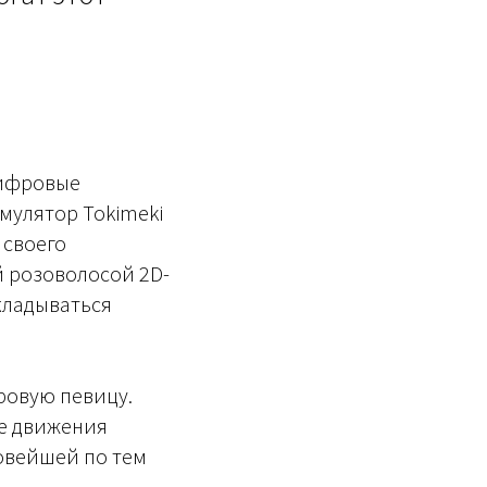
цифровые
мулятор Tokimeki
 своего
й розоволосой 2D-
кладываться
фровую певицу.
Ее движения
овейшей по тем