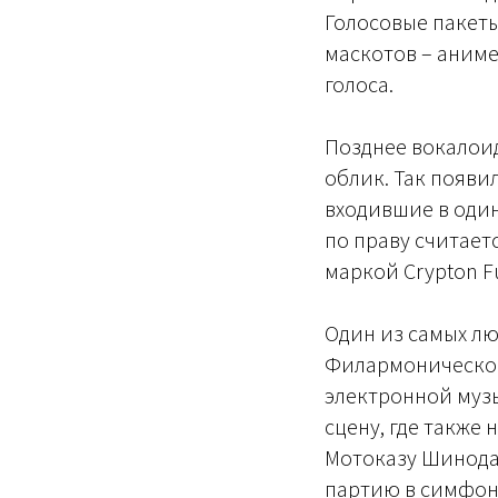
Голосовые пакеты
маскотов – аним
голоса.
Позднее вокалои
облик. Так появи
входившие в один
по праву считает
маркой Crypton Fu
Один из самых лю
Филармоническом
электронной муз
сцену, где также
Мотоказу Шинода:
партию в симфон