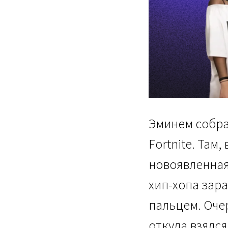
Эминем собра
Fortnite. Там
новоявленная
хип-хопа зар
пальцем. Очер
откуда взялся