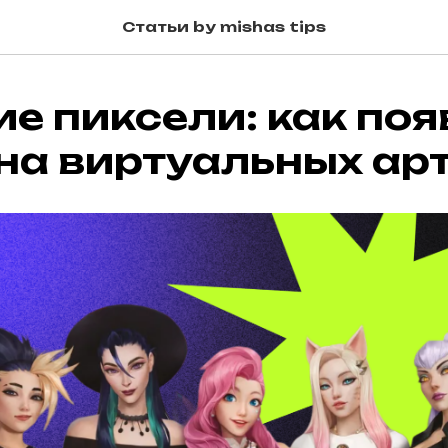
Статьи by mishas tips
е пиксели: как поя
на виртуальных ар