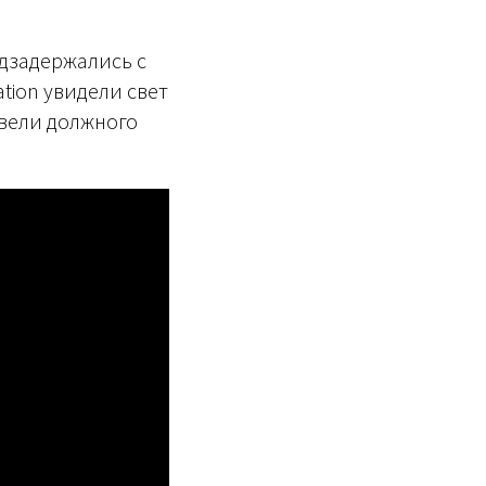
одзадержались с
tion увидели свет
звели должного