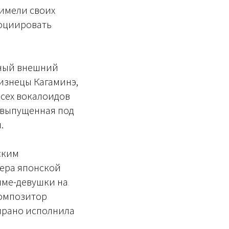
 имели своих
социировать
йный внешний
лизнецы Кагаминэ,
всех вокалоидов
, выпущенная под
.
ским
ера японской
име-девушки на
композитор
прано исполнила