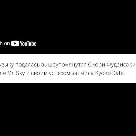
музыку подалась вышеупомянутая Сиори Фудзисаки
te Mr. Sky и своим успехом затмила Kyoko Date.