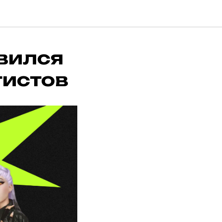
вился
тистов