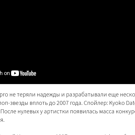
ipro не теряли надежды и разрабатывали еще нес
п-звезды вплоть до 2007 года. Спойлер: Kyoko Date
 После нулевых у артистки появилась масса конкуре
я.