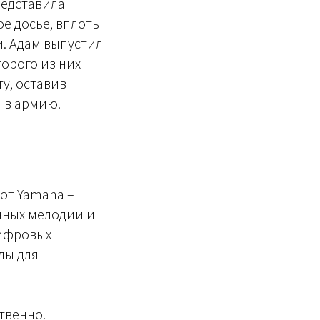
редставила
е досье, вплоть
и. Адам выпустил
орого из них
ту, оставив
л в армию.
 от Yamaha –
нных мелодии и
цифровых
лы для
твенно.