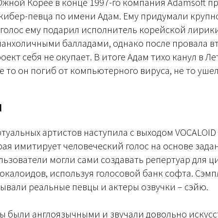
жной Корее в конце 1997-го компания Adamsoft п
 кибер-певца по имени Адам. Ему придумали крупно
 а голос ему подарил исполнитель корейской лирик
ланхоличными балладами, однако после провала вт
роект себя не окупает. В итоге Адам тихо канул в Ле
не то он погиб от компьютерного вируса, не то уше
ы
ртуальных артистов наступила с выходом VOCALOID
ая имитирует человеческий голос на основе зада
ользователи могли сами создавать репертуар для 
окалоидов, используя голосовой банк софта. Сэмп
вали реальные певцы и актеры озвучки – сэйю.
ы были англоязычными и звучали довольно искусс