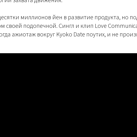
десятки миллионов йен в развитие продукта, но п
 своей подопечной. Сингл и клип Love Communica
когда ажиотаж вокруг Kyoko Date поутих, и не прои