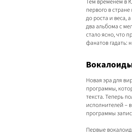
Тем временем в Ю
первого в стране
до роста и веса,
два альбома с ме
стало ясно, что п
фанатов гадать: 
Вокалоид
Новая эра для ви
программы, котор
текста. Теперь п
исполнителей – в
программы записы
Первые вокалоид