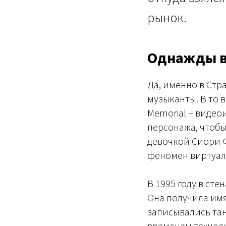
рынок.
Однажды 
Да, именно в Стр
музыканты. В то 
Memorial – видео
персонажа, чтобы
девочкой Сиори Ф
феномен виртуал
В 1995 году в ст
Она получила имя
записывались та
временам техноло