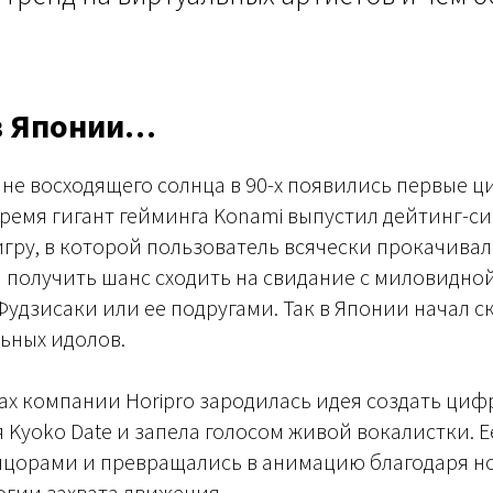
в Японии…
ане восходящего солнца в 90-х появились первые 
время гигант гейминга Konami выпустил дейтинг-си
игру, в которой пользователь всячески прокачивал
 получить шанс сходить на свидание с миловидно
удзисаки или ее подругами. Так в Японии начал с
ьных идолов.
енах компании Horipro зародилась идея создать ци
 Kyoko Date и запела голосом живой вокалистки. 
нцорами и превращались в анимацию благодаря н
гии захвата движения.