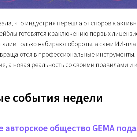
зала, что индустрия перешла от споров к актив
ейблы готовятся к заключению первых лицензи
алии только набирают обороты, а сами ИИ-пла
евращаются в профессиональные инструменты. 
ия, а новая реальность со своими правилами и
е события недели
е авторское общество GEMA подал