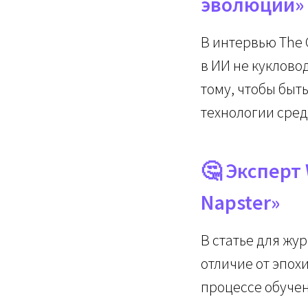
эволюции»
В интервью The 
в ИИ не куклово
тому, чтобы быт
технологии сре
🤔 Эксперт
Napster»
В статье для жу
отличие от эпох
процессе обучен