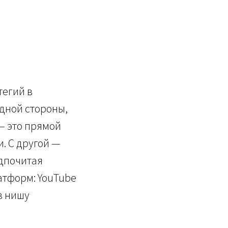
тегий в
одной стороны,
— это прямой
. С другой —
дпочитая
атформ: YouTube
 в нишу