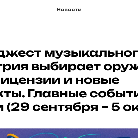
Новости
джест музыкальног
трия выбирает ору
лицензии и новые
ты. Главные событ
 (29 сентября – 5 о