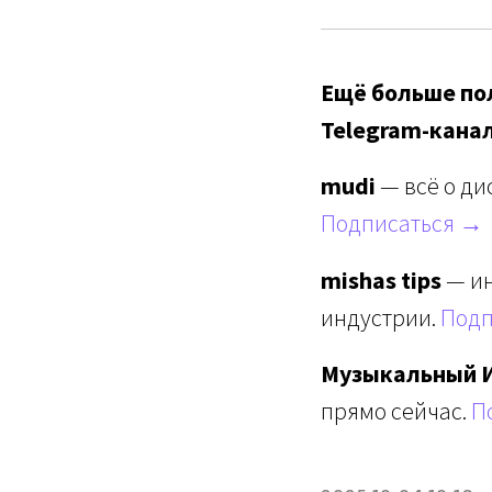
Ещё больше пол
Telegram-кана
mudi
— всё о ди
Подписаться →
mishas tips
— ин
индустрии.
Подп
Музыкальный 
прямо сейчас.
П