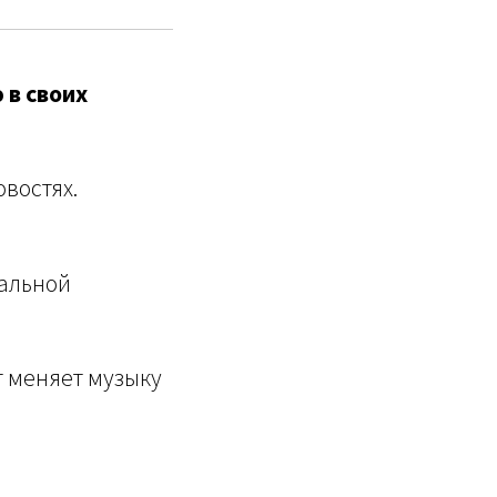
 в своих
востях.
кальной
т меняет музыку