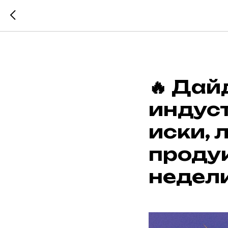
🔥 Дай
индус
иски, 
продук
недели