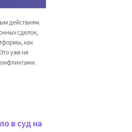
ным действиям.
онных сделок,
тформы, как
Это уже не
 конфликтами.
о в суд на