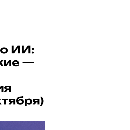
о ИИ:
жие —
ия
ктября)