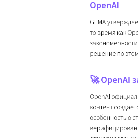
OpenAI
GEMA утверждает
то время как Op
закономерности,
решение по этом
🚀 OpenAI 
OpenAI официаль
контент создаёт
особенностью с
верифицированн