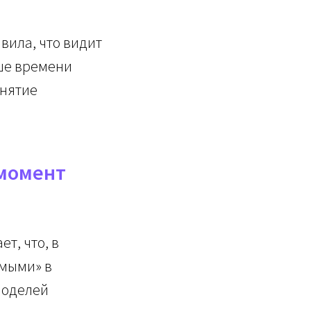
вила, что видит
ьше времени
инятие
 момент
т, что, в
имыми» в
моделей