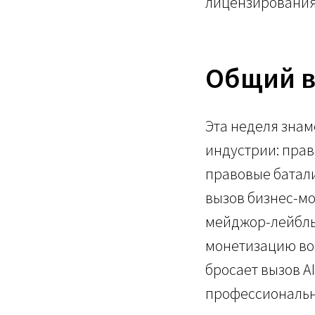
лицензирования
Общий в
Эта неделя знам
индустрии: прав
правовые батали
вызов бизнес-мо
мейджор-лейблы
монетизацию вой
бросает вызов AI
профессиональн