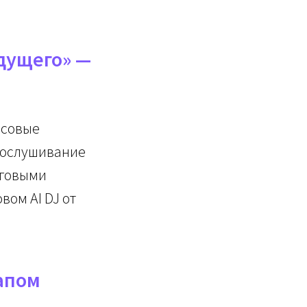
дущего» —
осовые
прослушивание
нговыми
ом AI DJ от
апом