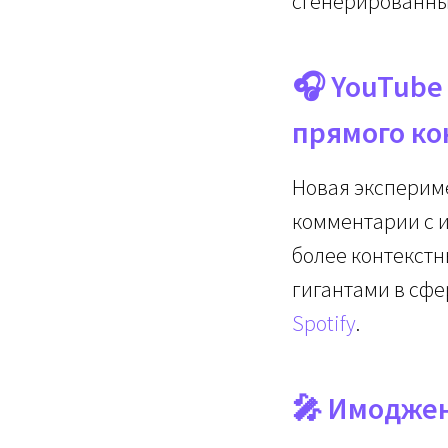
сгенерированны
🎧 YouTube
прямого кон
Новая эксперим
комментарии с и
более контекст
гигантами в сфе
Spotify
.
🎤 Имоджен