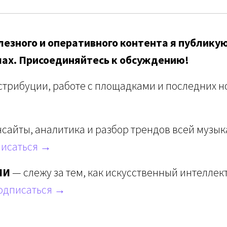
езного и оперативного контента я публикую
лах. Присоединяйтесь к обсуждению!
стрибуции, работе с площадками и последних но
сайты, аналитика и разбор трендов всей музы
исаться →
ИИ
— слежу за тем, как искусственный интеллек
одписаться →