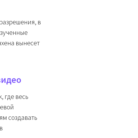
 разрешения, в
изученные
нхена вынесет
видео
, где весь
чевой
ям создавать
в