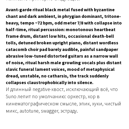
Avant-garde ritual black metal fused with byzantine
chant and dark ambient, in phrygian dominant, tritone-
heavy, tempo ~72 bpm, odd meter 7/8 with collapse into
half-time, ritual percussion: monotonous heartbeat
frame drum, distant low hits, occasional death-bell
tolls, detuned broken upright piano, distant wordless
catacomb choir pad barely audible, painful sandpaper
abrasive low-tuned distorted guitars as a narrow wall
of noise, ritual harsh male growling vocals plus distant
slavic funeral lament voices, mood of metaphysical
dread, unstable, no catharsis, the track suddenly
collapses claustrophobically into silence.
И длинный negative-хвост, исключающий всё, что
Suno лепит по умолчанию: оркестр, хор в
кинематографическом смысле, эпик, хуки, чистый
микс, autotune, swagger, эстраду.