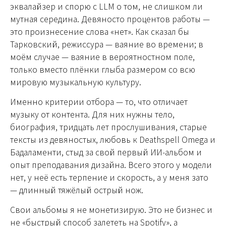
эквалайзер и спорю с LLM о том, не слишком ли
мутная середина. Девяносто процентов работы —
это произнесение слова «нет». Как сказал бы
Тарковский, режиссура — ваяние во времени; в
моём случае — ваяние в вероятностном поле,
только вместо плёнки глыба размером со всю
мировую музыкальную культуру.
Именно критерии отбора — то, что отличает
музыку от контента. Для них нужны тело,
биография, тридцать лет прослушивания, старые
тексты из девяностых, любовь к Deathspell Omega и
Бадаламенти, стыд за свой первый ИИ-альбом и
опыт преподавания дизайна. Всего этого у модели
нет, у неё есть терпение и скорость, а у меня зато
— длинный тяжёлый острый нож.
Свои альбомы я не монетизирую. Это не бизнес и
не «быстрый способ залететь на Spotify», а