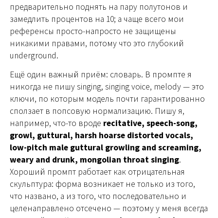
предварительно поднять на пару полутонов и
замедлить процентов на 10; а чаще всего мои
референсы просто-напросто не защищены
никакими правами, потому что это глубокий
underground.
Ещё один важный приём: словарь. В промпте я
никогда не пишу singing, singing voice, melody — это
ключи, по которым модель почти гарантированно
сползает в попсовую нормализацию. Пишу я,
например, что-то вроде
recitative, speech-song,
growl, guttural, harsh hoarse distorted vocals,
low-pitch male guttural growling and screaming,
weary and drunk, mongolian throat singing
.
Хороший промпт работает как отрицательная
скульптура: форма возникает не только из того,
что названо, а из того, что последовательно и
целенаправлено отсечено — поэтому у меня всегда