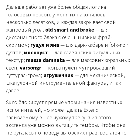
Дальше работает уже более общая логика
голосовых персон: у меня их накопилось
несколько десятков, и каждая закрывает свой
жанровый угол.
old smart and broke
— для
диссонантного блэка с очень низким фрай-
скримом;
гуцул и яна
— для дарк-кабаре и folk-noir
дуэтов;
мясопуст
— для славянских ритуальных
текстур;
massa damnata
— для массовых хоральных
сцен;
varsongr
— когда нужен мутировавший
гуттурал-гроул;
игрушечник
— для механической,
шкатулочной инструментальной фактуры, и так
далее.
Suno блокирует прямые упоминания известных
исполнителей, но может делать Extend
заливаемому в неё чужому треку, а из этого
экстенда уже можно вытащить тембры. Чтобы она
не ругалась по поводу авторских прав, достаточно