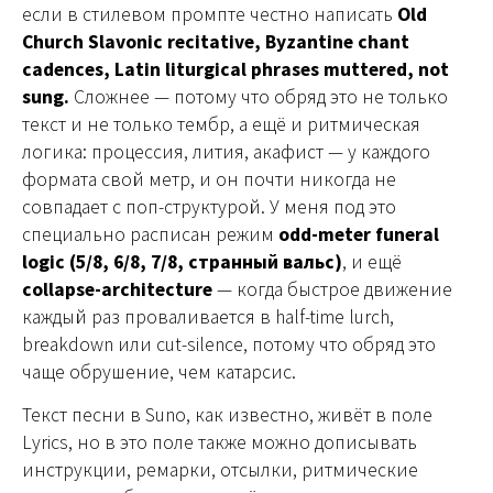
если в стилевом промпте честно написать
Old
Church Slavonic recitative, Byzantine chant
cadences, Latin liturgical phrases muttered, not
sung.
Сложнее — потому что обряд это не только
текст и не только тембр, а ещё и ритмическая
логика: процессия, лития, акафист — у каждого
формата свой метр, и он почти никогда не
совпадает с поп-структурой. У меня под это
специально расписан режим
odd-meter funeral
logic (5/8, 6/8, 7/8, странный вальс)
, и ещё
collapse-architecture
— когда быстрое движение
каждый раз проваливается в half-time lurch,
breakdown или cut-silence, потому что обряд это
чаще обрушение, чем катарсис.
Текст песни в Suno, как известно, живёт в поле
Lyrics, но в это поле также можно дописывать
инструкции, ремарки, отсылки, ритмические