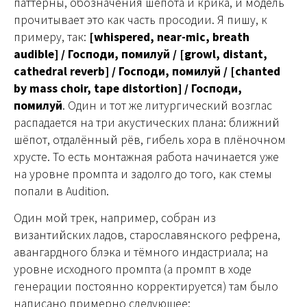
паттерны, обозначения шёпота и крика, и модель
прочитывает это как часть просодии. Я пишу, к
примеру, так:
[whispered, near-mic, breath
audible] / Господи, помилуй / [growl, distant,
cathedral reverb] / Господи, помилуй / [chanted
by mass choir, tape distortion] / Господи,
помилуй
. Один и тот же литургический возглас
распадается на три акустических плана: ближний
шёпот, отдалённый рёв, гибель хора в плёночном
хрусте. То есть монтажная работа начинается уже
на уровне промпта и задолго до того, как стемы
попали в Audition.
Один мой трек, например, собран из
византийских ладов, старославянского рефрена,
авангардного блэка и тёмного индастриала; на
уровне исходного промпта (а промпт в ходе
генерации постоянно корректируется) там было
написано примерно следующее: