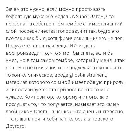
Зачем это нужно, если можно просто взять
дефолтную мужскую модель в Suno? Затем, что
персона на собственном тембре снимает лишний
слой посредничества: голос звучит так, будто это
всё-таки как бы я, хотя физически я ничего не пел.
Получается странная вещь: ИИ-модель
воспроизводит то, что я мог бы спеть, если бы
умел, но в том самом тембре, который у меня и так
есть. Это не имитация и не подделка, а скорее что-
то хонтологическое, вроде ghost-instrument,
материал которого со мной имеет общую природу,
а гипостазируется эта природа во что-то мне
чуждое. Композитор, которому я иногда даю
послушать то, что получается, называет это «злым
двойником Олега Пащенко». Это очень интересно
— слышать почти-себя как голос лакановского
Другого.