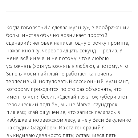
Когда говорят «ИИ сделал музыку», в воображении
большинства обычно возникает простой
сценарий: человек написал одну строчку промпта,
нажал кнопку, через тридцать секунд — релиз. У
меня всё иначе, и не потому, что я люблю
усложнять (хотя усложнять я люблю), а потому, что
Suno в моём пайплайне работает как очень
терпеливый, но туповатый сессионный музыкант,
которому приходится по сто раз объяснять, что
именно меня бесит. «Сделай грязно»; «убери этот
героический подъём, мы не Marvel-саундтрек
пишем»; «дай ощущение, что запись делалась в
избушке в норвежском лесу, а не у Васи Вакуленко
на студии Gazgolder». Из ста генераций я
выкидываю девяносто пять; оставшиеся пять