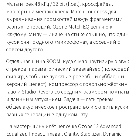
Мультитрек 48 кГц / 32 bit (float), кроссфейды,
маркеры на местах склеек, Match Loudness для
выравнивания громкостей между фрагментами
разных генераций. Ozone Match EQ цепляю к
каждому клипу — иначе на стыке слышно, что один
кусок снят с одного «микрофона», а соседний с
совсем другого.
Отдельная шина ROOM, куда я маршрутизирую звук
с треков: параметрический эквалайзер (полосовой
фильтр, чтобы не пускать в реверб ни суббас, ни
верхний шелест), компрессор с довольно жёстким
ratio и Studio Reverb со средним размером комнаты
и длинным затуханием. Задача — дать трекам
общее акустическое пространство и склеить куски
разных генераций в одну комнату.
На мастер-шину идёт цепочка Ozone 12 Advanced:
Equalizer, Impact, Imager, Clarity, Stabilizer, Dynamic